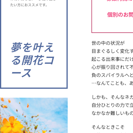
たい方におススメです。
個別のお
夢を叶え
世の中の状況が
目まぐるしく変化
る開花コ
起こる出来事にだ
心が振り回されて
ース
負のスパイラルへ
…なんてことも、
しかも、そんなネ
自分ひとりの力で
なかなか難しいも
そんなときこそ