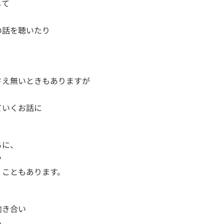
して
の話を聴いたり
さえ無いときもありますが
ていくお話に
ちに、
や
くこともあります。
向き合い
る