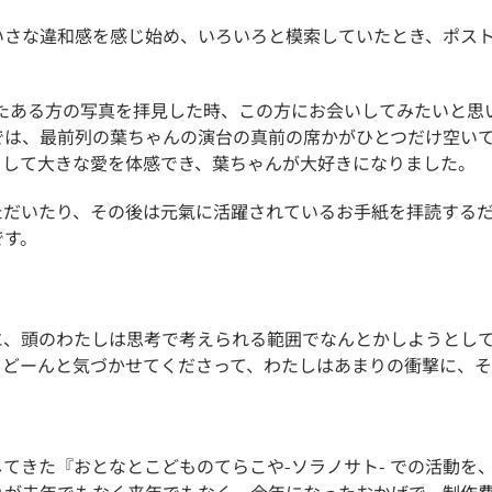
いさな違和感を感じ始め、いろいろと模索していたとき、ポス
いたある方の写真を拝見した時、この方にお会いしてみたいと思
では、最前列の葉ちゃんの演台の真前の席かがひとつだけ空い
として大きな愛を体感でき、葉ちゃんが大好きになりました。
ただいたり、その後は元氣に活躍されているお手紙を拝読する
です。
に、頭のわたしは思考で考えられる範囲でなんとかしようとし
りどーんと気づかせてくださって、わたしはあまりの衝撃に、
てきた『おとなとこどものてらこや-ソラノサト- での活動を