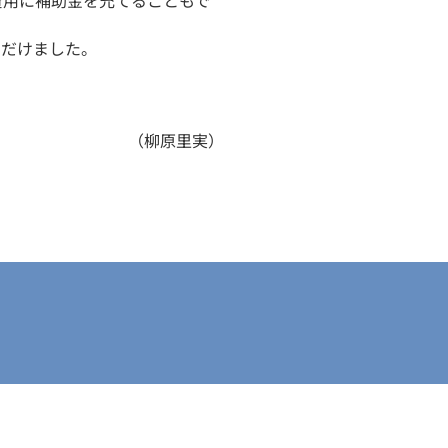
費用に補助金を充てることもで
ただけました。
（柳原里実）