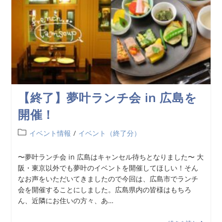
【終了】夢叶ランチ会 in 広島を
開催！
イベント情報
/
イベント（終了分）
〜夢叶ランチ会 in 広島はキャンセル待ちとなりました〜 大
阪・東京以外でも夢叶のイベントを開催してほしい！そん
なお声をいただいてきましたので今回は、広島市でランチ
会を開催することにしました。広島県内の皆様はもちろ
ん、近隣にお住いの方々、あ…