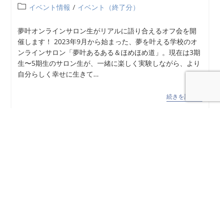
イベント情報
/
イベント（終了分）
夢叶オンラインサロン生がリアルに語り合えるオフ会を開
催します！ 2023年9月から始まった、夢を叶える学校のオ
ンラインサロン「夢叶あるある＆ほめほめ道」。現在は3期
生〜5期生のサロン生が、一緒に楽しく実験しながら、より
自分らしく幸せに生きて…
続きを読む
最近の投稿