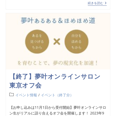
続きを読む
【終了】夢叶オンラインサロン
東京オフ会
イベント情報
/
イベント（終了分）
【お申し込みは11月1日から受付開始】夢叶オンラインサロ
ン生がリアルに語り合えるオフ会を開催します！ 2023年9