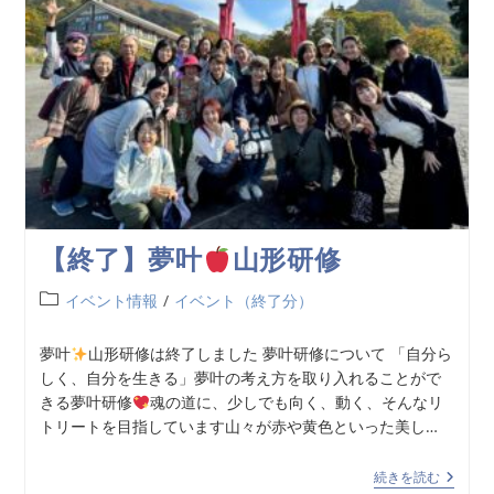
【終了】夢叶
山形研修
イベント情報
/
イベント（終了分）
夢叶
山形研修は終了しました 夢叶研修について 「自分ら
しく、自分を生きる」夢叶の考え方を取り入れることがで
きる夢叶研修
魂の道に、少しでも向く、動く、そんなリ
トリートを目指しています山々が赤や黄色といった美し…
続きを読む