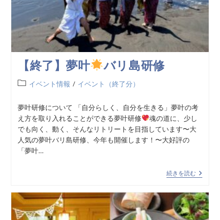
【終了】夢叶
バリ島研修
イベント情報
/
イベント（終了分）
夢叶研修について 「自分らしく、自分を生きる」夢叶の考
え方を取り入れることができる夢叶研修
魂の道に、少し
でも向く、動く、そんなリトリートを目指しています〜大
人気の夢叶バリ島研修、今年も開催します！〜大好評の
「夢叶…
続きを読む