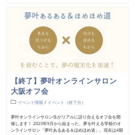
【終了】夢叶オンラインサロン
大阪オフ会
イベント情報
/
イベント（終了分）
夢叶オンラインサロン生がリアルに語り合えるオフ会を開
催します！ 2023年9月から始まった、夢を叶える学校のオ
ンラインサロン「夢叶あるある＆ほめほめ道」。現在は4期