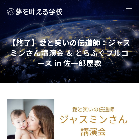
【終了】愛と笑いの伝道師：ジャス
ミンさん講演会 ＆ とらふぐフルコ
ース in 佐一郎屋敷